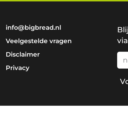
info@bigbread.nl
Bl
vi
Veelgestelde vragen
Disclaimer
Email
Privacy
V