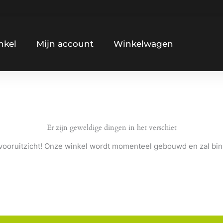
nkel
Mijn account
Winkelwagen
Er zijn geweldige dingen in het verschiet
et vooruitzicht! Onze winkel wordt momenteel gebouwd en zal bi