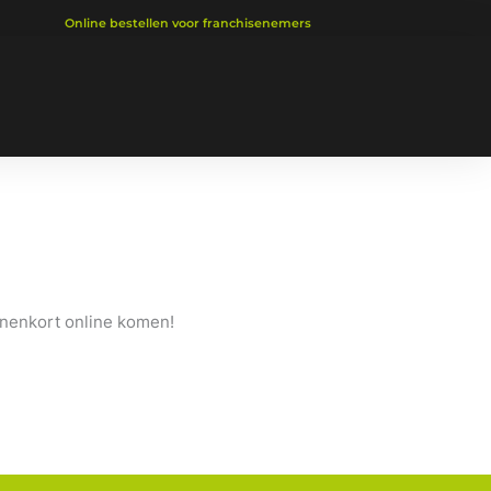
Online bestellen voor franchisenemers
nnenkort online komen!